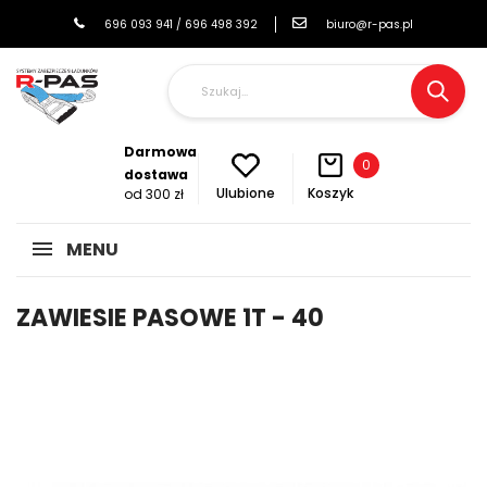
696 093 941 / 696 498 392
biuro@r-pas.pl
Darmowa
0
dostawa
Koszyk
Ulubione
od 300 zł
MENU
ZAWIESIE PASOWE 1T - 40