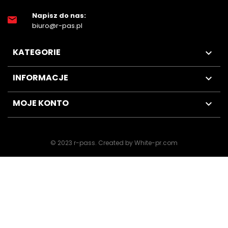
Napisz do nas:
biuro@r-pas.pl
KATEGORIE

INFORMACJE

MOJE KONTO

© 2023 r-pass
.
Created by White-pr.com