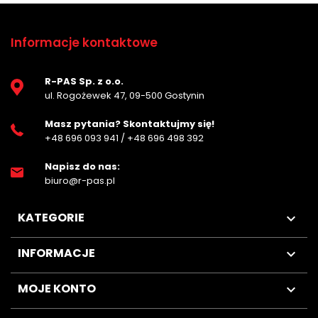
Informacje kontaktowe
R-PAS Sp. z o.o.
ul. Rogożewek 47, 09-500 Gostynin
Masz pytania? Skontaktujmy się!
+48 696 093 941
/
+48 696 498 392
Napisz do nas:
biuro@r-pas.pl
KATEGORIE

INFORMACJE

MOJE KONTO
