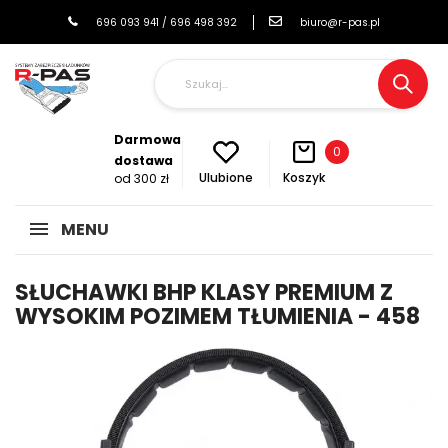
696 093 941 / 696 498 392
biuro@r-pas.pl
Darmowa
0
dostawa
Koszyk
Ulubione
od 300 zł
MENU
SŁUCHAWKI BHP KLASY PREMIUM Z
WYSOKIM POZIMEM TŁUMIENIA - 458