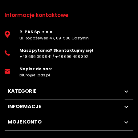
Informacje kontaktowe
R-PAS Sp. z o.o.
ul. Rogożewek 47, 09-500 Gostynin
Masz pytania? Skontaktujmy się!
+48 696 093 941
/
+48 696 498 392
Napisz do nas:
biuro@r-pas.pl
KATEGORIE

INFORMACJE

MOJE KONTO
