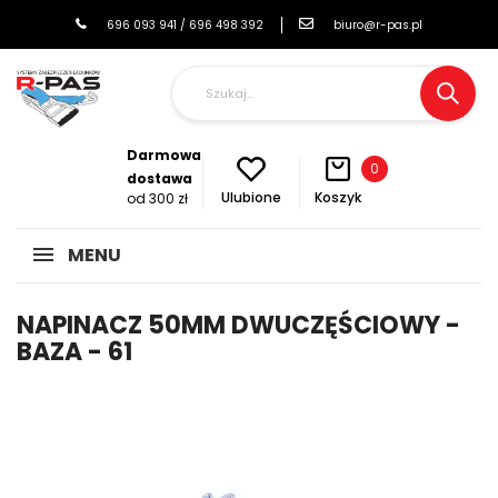
696 093 941 / 696 498 392
biuro@r-pas.pl
Darmowa
0
dostawa
Koszyk
Ulubione
od 300 zł
MENU
NAPINACZ 50MM DWUCZĘŚCIOWY -
BAZA - 61