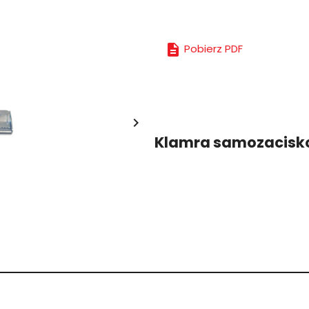

Pobierz PDF

Klamra samozacisk