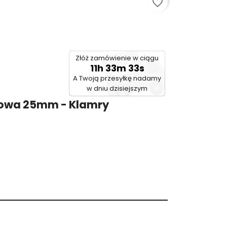
favorite_border
Złóż zamówienie w ciągu
11h 33m 33s
A Twoją przesyłkę nadamy
w dniu dzisiejszym
owa 25mm - Klamry