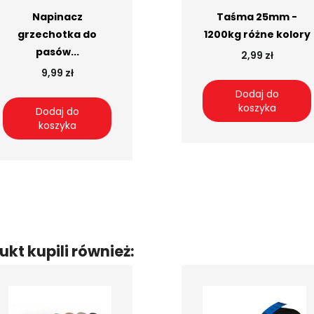
Napinacz
Taśma 25mm -
grzechotka do
1200kg różne kolory
pasów...
2,99 zł
9,99 zł
Dodaj do
koszyka
Dodaj do
koszyka
ukt kupili również: