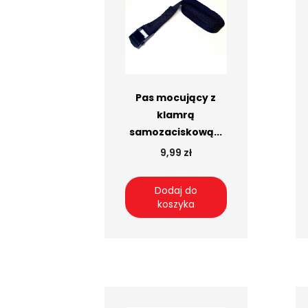
Pas mocujący z
klamrą
samozaciskową...
9,99 zł
Dodaj do
koszyka