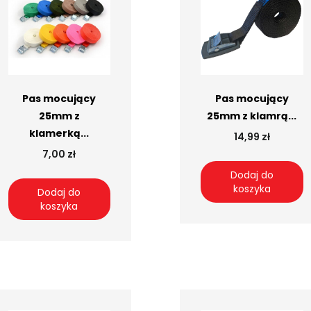
Pas mocujący
Pas mocujący
25mm z
25mm z klamrą...
klamerką...
14,99 zł
7,00 zł
Dodaj do
koszyka
Dodaj do
koszyka