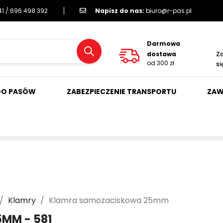
1 / 696 498 392
Napisz do nas:
biuro@r-pas.pl
Darmowa
dostawa
Za
od 300 zł
si
DO PASÓW
ZABEZPIECZENIE TRANSPORTU
ZAW
Klamry
Klamra samozaciskowa 25mm
MM - 581