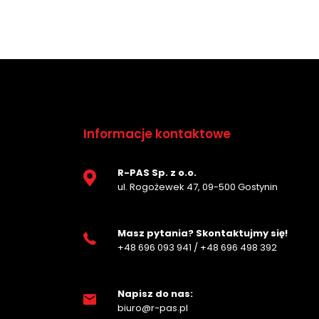
Informacje kontaktowe
R-PAS Sp. z o.o.
ul. Rogożewek 47, 09-500 Gostynin
Masz pytania? Skontaktujmy się!
+48 696 093 941
/
+48 696 498 392
Napisz do nas:
biuro@r-pas.pl