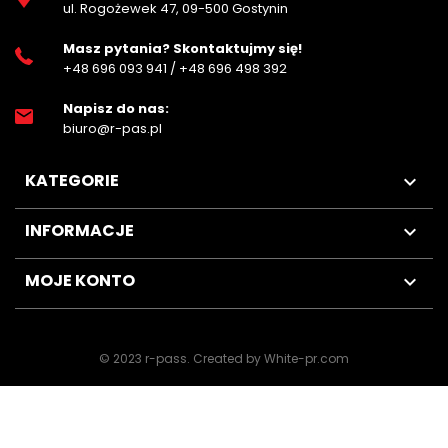
ul. Rogożewek 47, 09-500 Gostynin
Masz pytania? Skontaktujmy się!
+48 696 093 941
/
+48 696 498 392
Napisz do nas:
biuro@r-pas.pl
KATEGORIE

INFORMACJE

MOJE KONTO

© 2023 r-pass
.
Created by White-pr.com