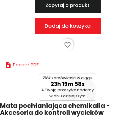
Zapytaj o produkt
Dodaj do koszyka
favorite_border

Pobierz PDF
Złóż zamówienie w ciągu
23h 19m 58s
A Twoją przesyłkę nadamy
w dniu dzisiejszym
Mata pochłaniająca chemikalia -
Akcesoria do kontroli wycieków