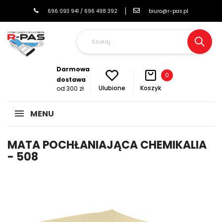
696 093 941 / 696 498 392
biuro@r-pas.pl
Darmowa
0
dostawa
Koszyk
Ulubione
od 300 zł
MENU
MATA POCHŁANIAJĄCA CHEMIKALIA
- 508