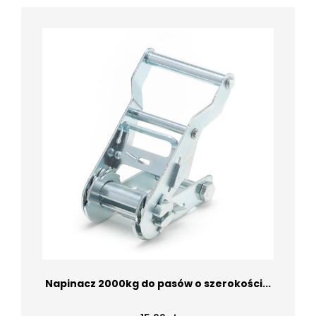
Napinacz 2000kg do pasów o szerokości...