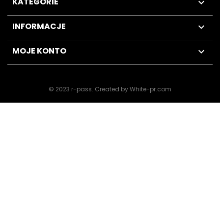
KATEGORIE

INFORMACJE

MOJE KONTO

© 2023 r-pass
.
Created by White-pr.com