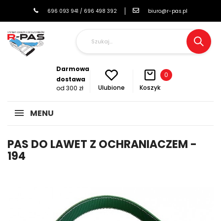
696 093 941 / 696 498 392
biuro@r-pas.pl
Darmowa
0
dostawa
Koszyk
Ulubione
od 300 zł
MENU
PAS DO LAWET Z OCHRANIACZEM -
194