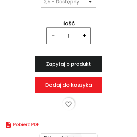
Ilość
Zapytaj o produkt
Dodaj do koszyka
favorite_border

Pobierz PDF