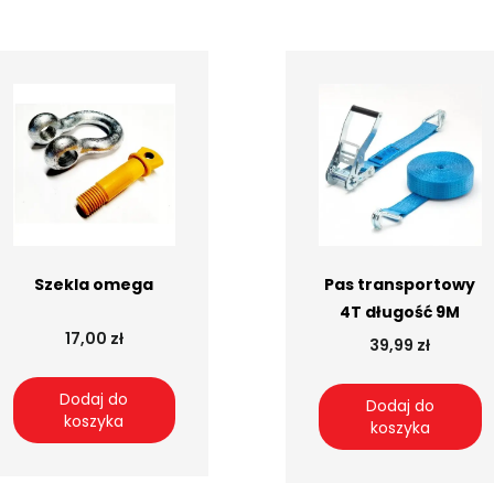
Szekla omega
Pas transportowy
4T długość 9M
17,00 zł
39,99 zł
Dodaj do
Dodaj do
koszyka
koszyka