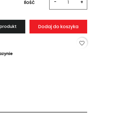
Ilość
 produkt
Dodaj do koszyka
favorite_border
azynie