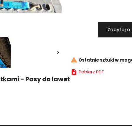
Zapytaj o


Ostatnie sztuki w mag

Pobierz PDF
tkami - Pasy do lawet