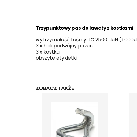
Trzypunktowy pas do lawety z kostkami
wytrzymałość taśmy: LC 2500 daN (5000d
3 x hak podwójny pazur;
3 x kostka;
obszyte etykietki;
ZOBACZ TAKŻE