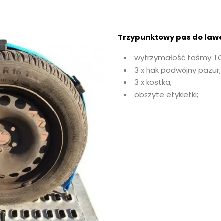
Trzypunktowy pas do lawe
wytrzymałość taśmy: L
3 x hak podwójny pazur;
3 x kostka;
obszyte etykietki;