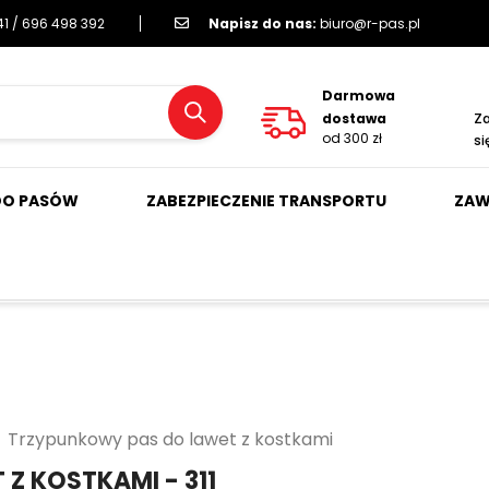
1 / 696 498 392
Napisz do nas:
biuro@r-pas.pl
Darmowa
dostawa
Za
od 300 zł
si
DO PASÓW
ZABEZPIECZENIE TRANSPORTU
ZAW
Trzypunkowy pas do lawet z kostkami
Z KOSTKAMI - 311