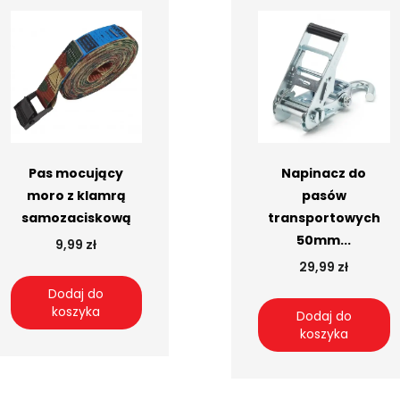
Pas mocujący
Napinacz do
moro z klamrą
pasów
samozaciskową
transportowych
50mm...
9,99 zł
29,99 zł
Dodaj do
koszyka
Dodaj do
koszyka